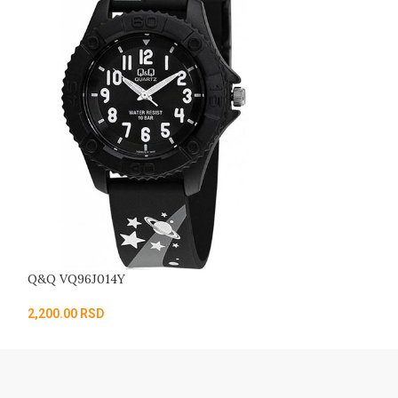
Q&Q VQ96J014Y
CASIO LW-200-
2,200.00
RSD
3,900.00
RSD