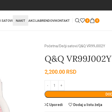
I SATOVI
NAKIT
AKCIJA
BRENDOVI
KONTAKT
0
0
Početna
Dečji satovi
Q&Q VR99J002Y
Q&Q VR99J002Y
2,200.00
RSD
DOD
Uporedi
Dodaj u listu želja