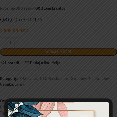
Početna
Q&Q satovi
Q&Q ženski satovi
Q&Q Q57A-001PY
2,500.00
RSD
DODAJ U KORPU
Uporedi
Dodaj u listu želja
Kategorije:
Q&Q satovi
,
Q&Q ženski satovi
,
Svi satovi
,
Ženski satovi
Oznaka:
ženski
Opis
Q&Q
rucni sat
Tip mehanizma:
Kvarc