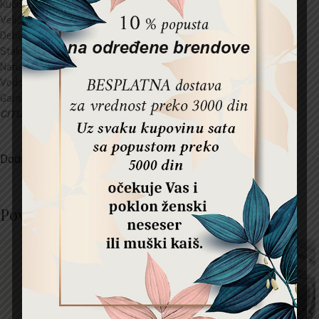
Kućište:
Metal
Veličina kućišta:30
mm
Debljina kućišta:
mm
Staklo:
Mineral kristal
Narukvica:
mm
Vodootpornost:
3 ATM
Garancija:
2 godine
CITIZEN WATCH –
Japan
Dodatne informacije
Povezani proizvodi