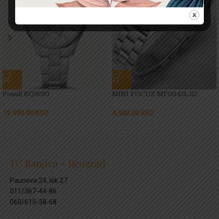
Fossil BQ3690
MINI FOCUS MF0043L.02
19,490.00
RSD
4,500.00
RSD
TC Banjica – Beograd
Paunova 24, lok.27
011/367-44-86
060/615-38-68