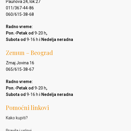
Paunova 24, lok.27
011/367-44-86
060/615-38-68
Radno vreme:
Pon.-Petak od
9-20 h
,
Subota od
9-16 h
i Nedelja neradna
Zemun – Beograd
Zmaj Jovina 16
065/615-38-67
Radno vreme:
Pon.-Petak od
9-20 h
,
Subota od
9-16 h
i Nedelja neradna
Pomoćni linkovi
Kako kupiti?
Pravila i uslovi