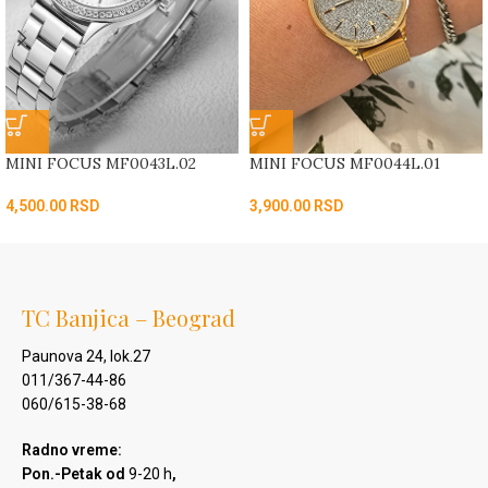
MINI FOCUS MF0043L.02
MINI FOCUS MF0044L.01
4,500.00
RSD
3,900.00
RSD
TC Banjica – Beograd
Paunova 24, lok.27
011/367-44-86
060/615-38-68
Radno vreme:
Pon.-Petak od
9-20 h
,