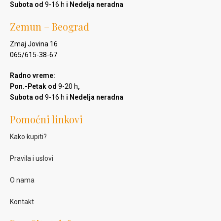
Subota od
9-16 h
i Nedelja neradna
Zemun – Beograd
Zmaj Jovina 16
065/615-38-67
Radno vreme:
Pon.-Petak od
9-20 h
,
Subota od
9-16 h
i Nedelja neradna
Pomoćni linkovi
Kako kupiti?
Pravila i uslovi
O nama
Kontakt