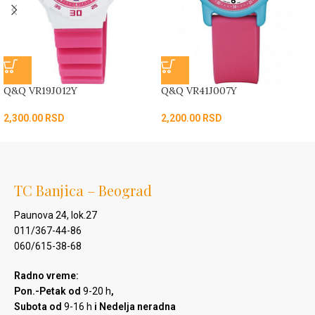
Q&Q VR19J012Y
Q&Q VR41J007Y
2,300.00
RSD
2,200.00
RSD
TC Banjica – Beograd
Paunova 24, lok.27
011/367-44-86
060/615-38-68
Radno vreme:
Pon.-Petak od
9-20 h
,
Subota od
9-16 h
i Nedelja neradna