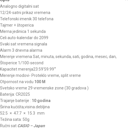
Analogno digitalni sat
12/24-satni prikaz vremena
Telefonski imenik 30 telefona
Tajmer + štoperica
Merna jedinica 1 sekunda
Celi auto-kalendar do 2099
Svaki sat vremena signala
Alarm 3 dnevna alarma
Merenje vremena Sat, minuta, sekunda, sati, godina, mesec, dan,
Štoperice 1/100-second
Kapacitet merenja23:59’59.99“’
Merenje modovi- Proteklo vreme, split vreme
Otpornost na vodu
100 M
Svetsko vreme 29 vremenske zone (30 gradova )
Baterija: CR2025
Trajanje baterije :
10 godina
Širina kućišta,visina.debljina
52.5 × 47.7 × 15.3 mm
Težina sata: 50g
Ručni sat
CASIO – Japan