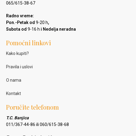
065/615-38-67
Radno vreme:
Pon.-Petak od
9-20 h
,
Subota od
9-16 h
i Nedelja neradna
Pomoćni linkovi
Kako kupiti?
Pravila i uslovi
O nama
Kontakt
Poručite telefonom
T.C. Banjica
011/367-44-86 ili 060/615-38-68