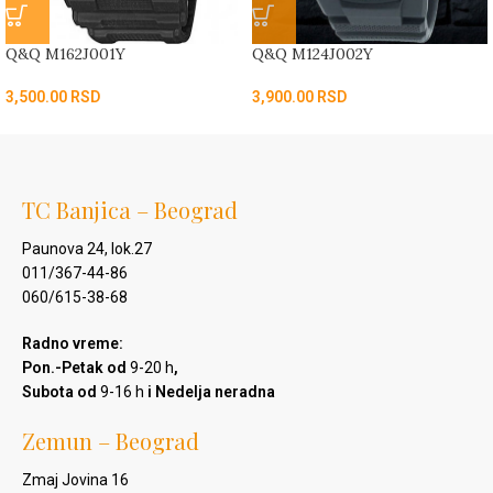
Q&Q M162J001Y
Q&Q M124J002Y
3,500.00
RSD
3,900.00
RSD
TC Banjica – Beograd
Paunova 24, lok.27
011/367-44-86
060/615-38-68
Radno vreme:
Pon.-Petak od
9-20 h
,
Subota od
9-16 h
i Nedelja neradna
Zemun – Beograd
Zmaj Jovina 16